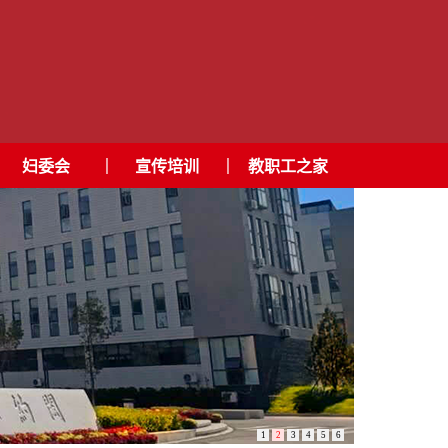
|
|
妇委会
宣传培训
教职工之家
1
2
3
4
5
6